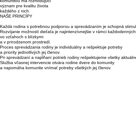
komunitou má rozhodujúci
význam pre kvalitu života
každého z nich.
NAŠE PRINCÍPY
Každá rodina s potrebnou podporou a sprevádzaním je schopná stimulo
Rozvíjanie možností dieťaťa je najintenzívnejšie v rámci každodenných
vo vzťahoch s blízkymi
a v prirodzenom prostredí.
Proces sprevádzania rodiny je individuálny a rešpektuje potreby
a priority jednotlivých jej členov.
Pri sprevádzaní a napĺňaní potrieb rodiny rešpektujeme všetky aktuá
Služba včasnej intervencie otvára rodine dvere do komunity
a napomáha komunite vnímať potreby všetkých jej členov.