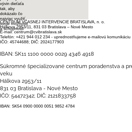
vývin dieťaťa
tak, aby
dokázalo čo
najviac využiť
CENTRUM VČASNEJ INTERVENCIE BRATISLAVA, n. o.
svoje možnosti
Hálkova 2953/11, 831 03 Bratislava – Nové Mesto
a schopnosti
E-mail: centrum@cvibratislava.sk
Telefón: +421 944 012 234 - uprednostňujeme e-mailovú komunikáciu
IČO: 45744688; DIČ: 2024177903
IBAN: SK11 1100 0000 0029 4346 4918
Súkromné špecializované centrum poradenstva a pre
veku
Hálkova 2953/11
831 03 Bratislava - Nové Mesto
IČO: 54472342; DIČ: 2121833758
IBAN: SK54 0900 0000 0051 9852 4784