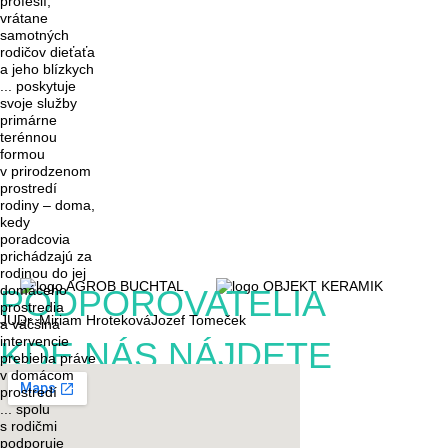
profesií,
vrátane
samotných
rodičov dieťaťa
a jeho blízkych
... poskytuje
svoje služby
primárne
terénnou
formou
v prirodzenom
prostredí
rodiny – doma
,
kedy
poradcovia
prichádzajú za
rodinou do jej
domáceho
PODPOROVATELIA
prostredia
JUDr. Miriam Hroteková
Jozef Tomeček
a väčšina
intervencie
KDE NÁS NÁJDETE
prebieha práve
v domácom
prostredí
... spolu
s rodičmi
podporuje